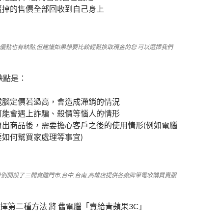
賣掉的售價全部回收到自己身上
有優點也有缺點,但建議如果想要比較輕鬆換取現金的您 可以選擇我們
缺點是：
電腦定價若過高，會造成滯銷的情況
可能會遇上詐騙、殺價等惱人的情形
賣出商品後，需要擔心客戶之後的使用情形(例如電腦
要如何幫買家處理等事宜)
年分別開設了三間實體門市,台中,台南,高雄店提供各廠牌筆電收購買賣服
擇第二種方法 將 舊電腦「賣給青蘋果3C」