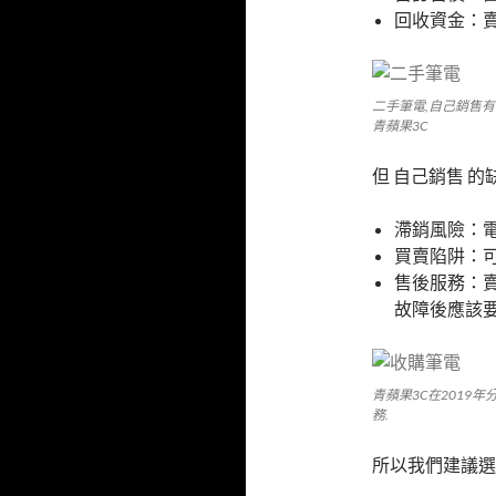
回收資金：
二手筆電,自己銷售
青蘋果3C
但 自己銷售 的
滯銷風險：
買賣陷阱：
售後服務：
故障後應該
青蘋果3C在2019
務.
所以我們建議選