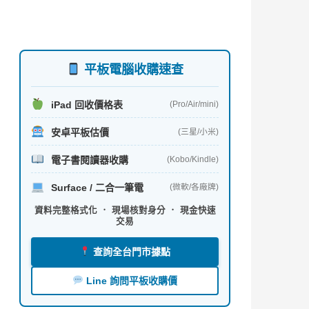
平板電腦收購速查
iPad 回收價格表
(Pro/Air/mini)
安卓平板估價
(三星/小米)
電子書閱讀器收購
(Kobo/Kindle)
Surface / 二合一筆電
(微軟/各廠牌)
資料完整格式化 ． 現場核對身分 ． 現金快速
交易
查詢全台門市據點
Line 詢問平板收購價