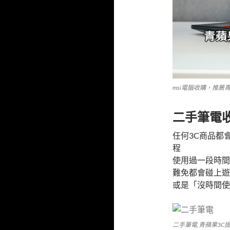
msi電腦收購，推薦
二手筆電
任何3C商品都
程
使用過一段時間
難免都會碰上遊
或是「沒時間使
二手筆電,青蘋果3C