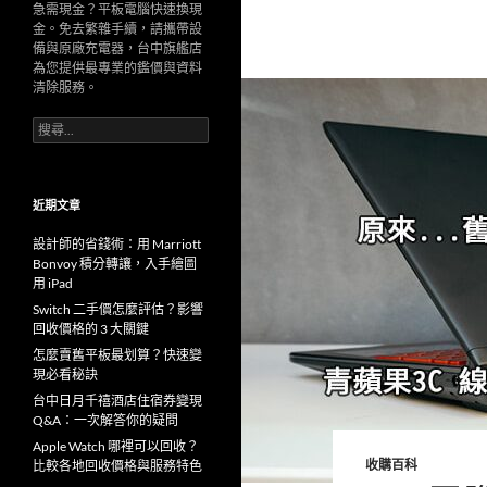
急需現金？平板電腦快速換現
金。免去繁雜手續，請攜帶設
備與原廠充電器，台中旗艦店
為您提供最專業的鑑價與資料
清除服務。
搜
尋
關
鍵
字:
近期文章
設計師的省錢術：用 Marriott
Bonvoy 積分轉讓，入手繪圖
用 iPad
Switch 二手價怎麼評估？影響
回收價格的 3 大關鍵
怎麼賣舊平板最划算？快速變
現必看秘訣
台中日月千禧酒店住宿券變現
Q&A：一次解答你的疑問
Apple Watch 哪裡可以回收？
收購百科
比較各地回收價格與服務特色