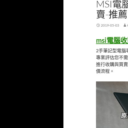
MSI
賣-推薦
2019-05-03
msi電腦
2手筆記型電腦
專業評估您不需
進行收購與買賣
價流程。