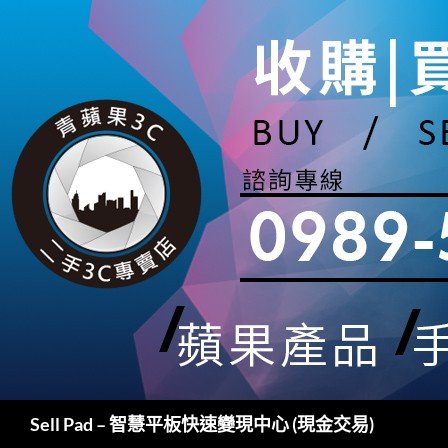
跳
至
主
要
內
容
搜
Sell Pad – 智慧平板快速變現中心 (現金交易)
尋