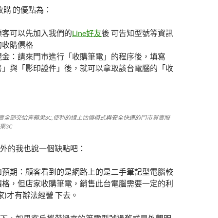
收購 的優點為：
顧客可以先加入我們的
Line好友
後 可告知型號等資訊
約收購價格
現金：請來門市進行「收購筆電」的程序後，填寫
書」與「影印證件」後，就可以拿取該台電腦的「收
。
賣全部交給青蘋果3C,便利的線上估價模式與安全快速的門市買賣服
果3C
外的我也說一個缺點吧：
如預期：顧客看到的是網路上的是二手筆記型電腦較
價格，但店家收購筆電，銷售此台電腦需要一定的利
家)才有辦法經營 下去。