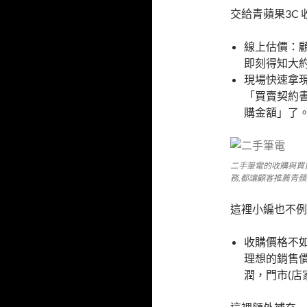
交給青蘋果3C 
線上估價：
即刻得知大
現場快速拿
「買賣契約
購金額」了
二手筆電的收購與買
務,都讓顧客推薦青蘋
這裡小編也不例
收購價格不
理想的銷售
潤，門市(店