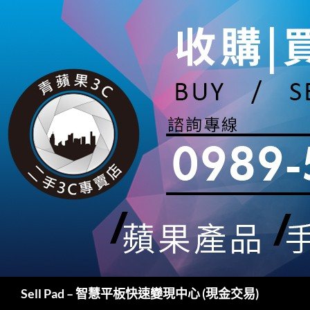
跳
至
主
要
內
容
搜
Sell Pad – 智慧平板快速變現中心 (現金交易)
尋