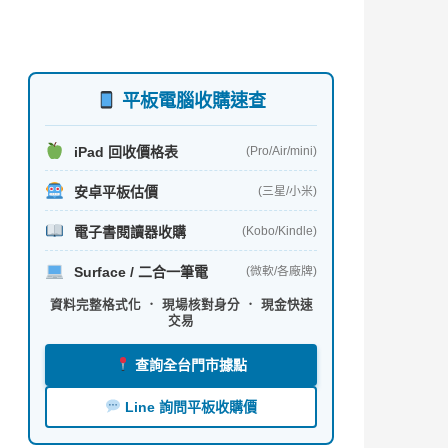
平板電腦收購速查
iPad 回收價格表
(Pro/Air/mini)
安卓平板估價
(三星/小米)
電子書閱讀器收購
(Kobo/Kindle)
Surface / 二合一筆電
(微軟/各廠牌)
資料完整格式化 ． 現場核對身分 ． 現金快速
交易
查詢全台門市據點
Line 詢問平板收購價