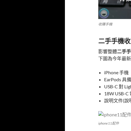
收購手機
二手手機收
影響整體
二手手
下圖為今年最新蘋果
iPhone 手機
EarPods 具備
USB-C 對 Li
18W USB-
說明文件(說
iphone11配件