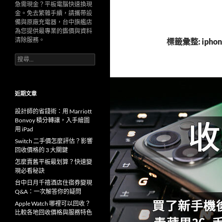
急需現金？平板電腦快速換現
金。免去繁雜手續，請攜帶設
備與原廠充電器，台中旗艦店
為您提供最專業的鑑價與資料
清除服務。
標籤彙整: iph
搜
尋
關
鍵
字:
近期文章
設計師的省錢術：用 Marriott
Bonvoy 積分轉讓，入手繪圖
用 iPad
Switch 二手價怎麼評估？影響
回收價格的 3 大關鍵
怎麼賣舊平板最划算？快速變
現必看秘訣
台中日月千禧酒店住宿券變現
Q&A：一次解答你的疑問
Apple Watch 哪裡可以回收？
比較各地回收價格與服務特色