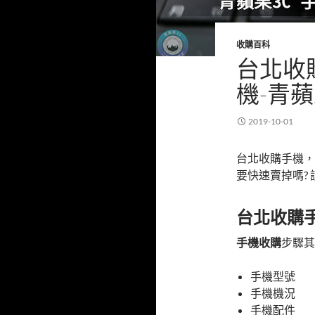
收購百科
台北收
機-青蘋
2019-10-01
台北收購手機，
要快速賣掉嗎?
台北收購
手機收購
步驟其
手機型號
手機機況
手機配件