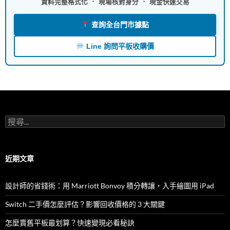
資料完整格式化 ． 現場核對身分 ． 現金快速交易
查詢全台門市據點
Line 詢問平板收購價
搜
尋
關
鍵
字:
近期文章
設計師的省錢術：用 Marriott Bonvoy 積分轉讓，入手繪圖用 iPad
Switch 二手價怎麼評估？影響回收價格的 3 大關鍵
怎麼賣舊平板最划算？快速變現必看秘訣