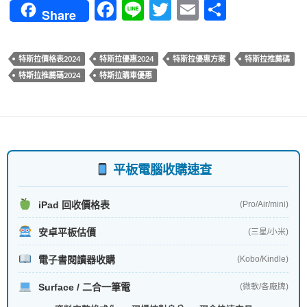
F
Li
T
E
分
Share
ac
n
w
m
享
e
e
itt
ail
特斯拉價格表2024
特斯拉優惠2024
特斯拉優惠方案
特斯拉推薦碼
b
er
特斯拉推薦碼2024
特斯拉購車優惠
o
o
k
平板電腦收購速查
iPad 回收價格表
(Pro/Air/mini)
安卓平板估價
(三星/小米)
電子書閱讀器收購
(Kobo/Kindle)
Surface / 二合一筆電
(微軟/各廠牌)