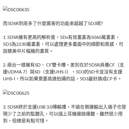
而5DSR到底多了什麼厲害的功能來超越了5D3呢?
1. 5DSR擁有更高的解析度，5Ds有效畫素為5060萬畫素，
5D3為2230萬畫素，可以處理更多畫面中的細節和質感，可
說媲美中片幅機的畫質。
2. 兩台一樣擁有SD、 CF雙卡槽，差別在於5DSR具備CF（支
援UDMA 7）與SD（支援UHS-I），5D3的SD卡並沒有支援
UHS-I，所以如果需要高速拍攝的話，5D3最好換成CF卡。
3. 5DSR終於支援USB 3.0傳輸嘍，不過在側邊輸出入端子也發
現少了之前的監聽孔，可以插上耳機邊錄邊聽，雖然很少用
到，但總是有點可惜。