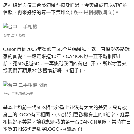
店裡總是與這二台夢幻機型擦身而過，今天總於可以好好拍
個照，再來好好的寫一下祟拜文
( 誤~~是
相機收購
文 )
。
台中 二手相機
Canon自從2005年發佈了5D全片幅機種，就一直深受各路玩
家的喜愛，一路走來這10年，CANON也一直不斷推陳出
新，讓5D超越5D，一再挑戰我們的荷包 ( 汗 )，所以才要來
找我們青蘋果3C汰舊換新呀~~( 招手 )。
台中 二手相機收購
基本上和前一代5D3相比外型上並沒有太大的差異，只有機
身上的LOGO有不相同，小宅特別喜歡機身上的R紅字，紅黑
相襯好不美麗，讓我想起我的第一台CANON單眼，當時在日
本買的KISS也是紅字LOGO~~(飄遠了)