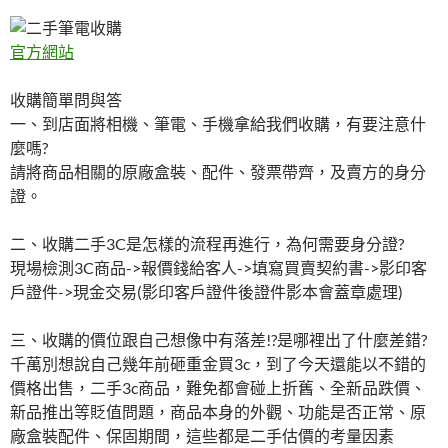
官方網站
收購簡單問與答
一、到店面將相機、筆電、手機拿給我們收購，有要注意什
麼嗎?
請將商品相關的原廠盒裝、配件、發票帶齊，及賣方的身分
證。
二、收購二手3C是怎樣的流程再進行，為何需要身分證?
現場檢測3C商品->報價錢給客人->填寫買賣契約書->影印客
戶證件->現金交易(影印客戶證件後證件影本會蓋章處理)
三、收購的價位跟自己想像中有落差!?是哪裡出了什麼差錯?
千萬別想說自己幾年前砸重金買3c，到了今天還能以不錯的
價格出售，二手3c商品，難免都會碰上折舊、全新品跌價、
新品推出等貶值問題，商品本身的外觀、功能是否正常、原
廠盒裝配件、保固期間，這些都是二手估價的考量因素