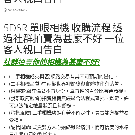
2016-08-07
5DSR 單眼相機 收購流程 透
過社群拍賣為甚麼不好 一位
客人親口告白
社群
拍賣
你的相機為甚麼不好?
(
二手相機
成交與否)網路交易有其不可預期的變化。
(二手相機品質 )在虛擬世界裡始終與實體物件有落差。
(相機來源)充滿著不實身份，真實性的百分比有待商榷。
(脫離政府監督 )
拍賣相機
無經過合法程式審批、鑑定、許
可無法確定權屬狀況且糾紛多。
(承擔風險)
二手相機
功能有著不確定性，買賣雙方權益易
受損。
(誠信問題) 買賣雙方人心始終難以猜測，而可信度的水準
只能靠自己的判斷力。