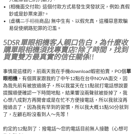
(相機面交付款) 這個付款方式易發生突發狀況，例如:真假
鈔或是鈔票來源?。
(虛構
二手相機
商品) 無中生有、以假充真，這種惡意欺騙
易促使網路犯罪的氾濫。
5DSR單眼相機客人親口告白，為什麼收
購單眼相機須找專賣店?除了時間，找到
買賣雙方最真實的信任關係!!
事情是這樣的，前兩天我在手機download蝦密拍賣，PO個
單
眼相機
，有個買家跟我約了中午12點在台中NOVA面交，因
為我先前有被放過鴿子，所以我當天在11點就打電話想說要
提醒順便確認一下時間地點，結果響沒兩聲就被掛掉了，我
心想八成對方再開會或是在忙不方便接電話，所以我就沒再
撥過去了，因為我有早到的習慣，所以我大概11點50分就到
了，左顧右盼沒看到人～先等！
約定的12點到了：撥電話～您的電話目前無人接聽（心想可