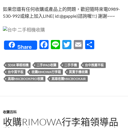
如果您還有任何收購或產品上的問題，歡迎隨時來電0989-
530-992或線上加入LINE( id:@gapple)諮詢喔!!:) 謝謝~~~
F
Li
T
E
分
Share
ac
n
w
m
享
e
e
itt
ail
5DSR 單眼相機
二手IPAD收購
二手手機
台中推薦平板
b
er
台中買平板
收購RIMOWA行李箱
買賣手機收購
o
高雄MACBOOKPRO收購
高雄收購MACBOOKAIR
o
k
收購百科
收購RIMOWA行李箱領導品