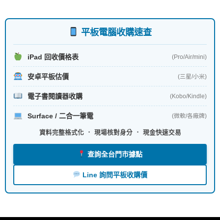
o
k
平板電腦收購速查
iPad 回收價格表
(Pro/Air/mini)
安卓平板估價
(三星/小米)
電子書閱讀器收購
(Kobo/Kindle)
Surface / 二合一筆電
(微軟/各廠牌)
資料完整格式化 ． 現場核對身分 ． 現金快速交易
查詢全台門市據點
Line 詢問平板收購價