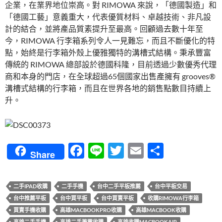
企業，在業界地位崇高。對 RIMOWA 來說，「德國製造」和
「德國工藝」意義重大，代表優質材料、卓越技術、非凡設
計的結合，並將產品質素提升至最高。回顧過去數十年至
今，RIMOWA 行李箱系列令人一見難忘，而且不斷優化的特
點，始終是行李箱外殼上優雅獨特的溝槽式結構。秉承豐富
傳統的 RIMOWA 總部設於德國科隆，目前透過少數優秀代理
商和本身的門店，在全球超過65個國家出售產擁有 grooves®
溝槽式結構的行李箱，而且在世界各地的銷售點數目持續上
升。
F
Li
T
E
分
Share
ac
n
w
m
享
e
e
itt
ail
二手IPAD收購
二手手機
台中二手平板推薦
台中平板交易
b
er
台中推薦平板
台中買平板
台中買賣平板
收購RIMOWA行李箱
o
買賣手機收購
高雄MACBOOKPRO收購
高雄MACBOOK收購
高雄二手手機
高雄二手筆電收購
高雄收購MACBOOKAIR