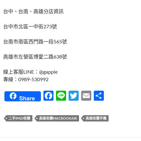
台中、台南、高雄分店資訊
台中市北區一中街273號
台南市南區西門路一段565號
高雄市左營區博愛二路638號
線上客服LINE：@gapple
專線：0989-530992
F
Li
T
E
分
Share
ac
n
w
m
享
e
e
itt
ail
二手IPAD收購
高雄收購MACBOOKAIR
高雄收購手機
b
er
o