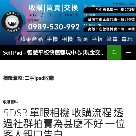
跳
至
主
要
內
容
搜
Sell Pad – 智慧平板快速變現中心 (現金交易)
尋
主要選單
標籤彙整: 二手ipad收購
收購百科
5DSR 單眼相機 收購流程 透
過社群拍賣為甚麼不好 一位
客人親口告白