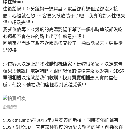
能在騎車）
往後給隔１０分鐘撥一通電話，電話都有通但是都沒人接
聽，心裡就在想~不會要又被放鴿子了吧！我真的對人性很失
望!!!超級失望!!
我就傻傻再３０幾度的高溫艷陽下等了一個小時連飯都沒吃
心還想不會在來的路上出了什麼意外吧！
回到家裡面想了想不對兩點多又撥了一通電話過去，結果還
是沒接
這位客人決定上網找
收購相機店家
，比較很多家，決定來青
蘋果!!!他說打電話詢問，跟他想像的價格差沒多少錢，5DSR
單眼相機
決定就給我們
收購
!!!找到
買賣相機
最真實的信任
感，他說~~他在我們店裡找到這種感覺!!!
拍賣相機
5DSR是Canon在2015年2月發表的新機，同時發佈的還有
5DS，對於5D一直有某種程度的偏愛與執著的我，前幾次在