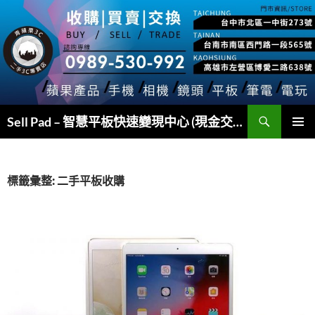
跳
至
主
要
內
容
搜
Sell Pad – 智慧平板快速變現中心 (現金交易)
尋
主要選單
標籤彙整: 二手平板收購