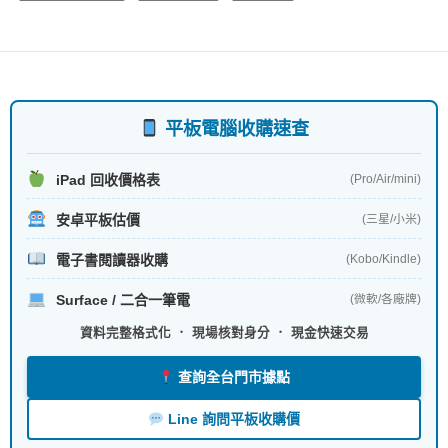
b
er
o
o
k
平板電腦收購速查
iPad 回收價格表
(Pro/Air/mini)
安卓平板估價
(三星/小米)
電子書閱讀器收購
(Kobo/Kindle)
Surface / 二合一筆電
(微軟/各廠牌)
資料完整格式化 ． 現場核對身分 ． 現金快速交易
查詢全台門市據點
Line 詢問平板收購價