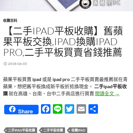
收購百科
【二手IPAD平板收購】舊蘋
果平板交換,IPAD換購IPAD
PRO,二手平板買賣省錢推薦
2018-06-05
蘋果平板買賣
ipad
或是
ipad pro
二手平板買賣最推薦就在青
蘋果，想把舊平板換成新平板折抵換現金，
二手ipad平板收
【二手ip
購
就在高雄、台南、台中二手商店進行買賣
閱讀全文
→
F
Li
T
E
分
Share
ac
n
w
m
享
e
e
itt
ail
二手IPAD平板收購
二手平板收購
收購IPAD