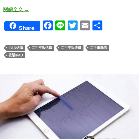
收購ipad-新iPad Air與iPad mini發表懶人包-青蘋果3
閱讀全文
→
F
Li
T
E
分
Share
ac
n
w
m
享
e
e
itt
ail
IPAD估價
二手平板估價
二手平板收購
二手電腦店
b
er
收購IPAD
o
o
k