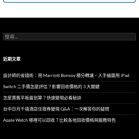
搜
尋
關
鍵
字:
近期文章
設計師的省錢術：用 Marriott Bonvoy 積分轉讓，入手繪圖用 iPad
Switch 二手價怎麼評估？影響回收價格的 3 大關鍵
怎麼賣舊平板最划算？快速變現必看秘訣
台中日月千禧酒店住宿券變現 Q&A：一次解答你的疑問
Apple Watch 哪裡可以回收？比較各地回收價格與服務特色